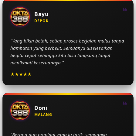
❝
Bayu
DEPOK
"Yang bikin betah, setiap proses berjalan mulus tanpa
hambatan yang berbelit. Semuanya diselesaikan
begitu cepat sehingga kita bisa langsung lanjut
menikmati keseruannya."
★★★★★
❝
Doni
MALANG
"Berapa pun nominal yang lu tarik, semuanya