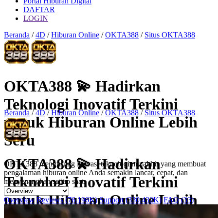
Portal Hiburan Digital
DAFTAR
LOGIN
Beranda
/
4D
/
Hiburan Online
/
OKTA388
/
Situs OKTA388
OKTA388 💫 Hadirkan
Teknologi Inovatif Terkini
Beranda
/
4D
/
Hiburan Online
/
OKTA388
/
Situs OKTA388
untuk Hiburan Online Lebih
Seru
OKTA388 💫 Hadirkan
OKTA388 mengusung inovasi teknologi mutakhir yang membuat
pengalaman hiburan online Anda semakin lancar, cepat, dan
Teknologi Inovatif Terkini
menyenangkan setiap saat.
untuk Hiburan Online Lebih
Overview
Reviews (76.196K)
Support (330.432K)
FAQ (33)
Seru