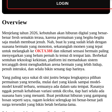
LOGIN
Overview
Menjelang tahun 2026, kebutuhan akan hiburan digital yang benar-
benar fresh semakin terasa, karena permainan yang begitu-begitu
saja mudah membuat jenuh. Nah, buat lu yang sudah lelah dengan
suasana bermain yang monoton, sekaranglah momen yang tepat
untuk melangkah ke
OKTA388
dan nikmati sensasi bermain paling
menyegarkan yang belum pernah lu temui di tempat lain. Berbekal
sentuhan teknologi kekinian, platform ini memadukan sistem
tercanggih demi menghadirkan arena bermain yang lebih hidup,
penuh interaksi, dan selalu bikin senang tiap harinya.
Yang paling saya sukai di sini justru betapa lengkapnya pilihan
permainan yang tersedia, mulai dari yang klasik sampai model-
model kreatif terbaru, semuanya ada dalam satu tempat. Rasanya
nggak pernah kehabisan variasi untuk dicoba, tiap hari selalu ada
suasana baru yang menanti. Buat penikmat hiburan yang gampang
bosan seperti saya, ragam koleksi selengkap ini benar-benar jadi
surga tersendiri yang bikin betah berlama-lama.