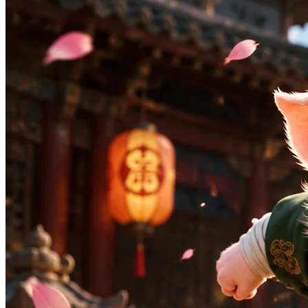
OKTA388 mengusung inovasi teknologi mutakhir yang membuat
pengalaman hiburan online Anda semakin lancar, cepat, dan
menyenangkan setiap saat.